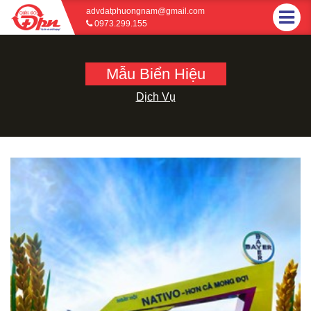
advdatphuongnam@gmail.com
0973.299.155
Mẫu Biển Hiệu
Dịch Vụ