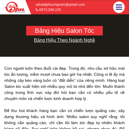
advdatphuongnam@gmail.com
0973.299.155
Bảng Hiệu Salon Tóc
Bảng Hiệu Theo Ngành Nghề
Con người luôn theo đuổi cái đẹp. Trong đó, nhu cầu sở hữu mái
tóc ấn tượng, mềm mượt chưa bao giờ hạ nhiệt. Cũng vì lẽ ấy mà
những cây kéo vàng luôn có “đất diễn” của riêng mình. Hàng loạt
Salon tóc xuất hiện với nhiều quy mô từ nhỏ đến lớn. Muốn thành
công trong lĩnh vực này đòi hỏi bạn cần có nhiều yếu tố về
chuyên môn và chiến lược kinh doanh hợp lý.
Để thu hút khách hàng bạn cần có chiến lược quãng cáo, xây
dựng thương hiệu và hình ảnh. Nhiều salon suy nghĩ rằng: tôi
không cần quảng cáo, chỉ cần tôi làm tóc đẹp tự nhiên khách
hàng sẽ đến. Suy nghĩ trên không hề sai, nhưng chưa đủ. Để