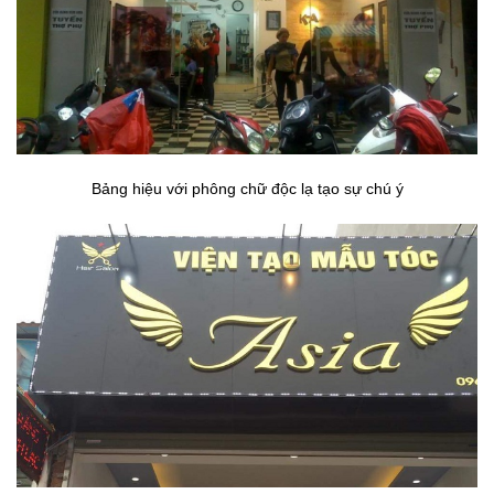
Bảng hiệu với phông chữ độc lạ tạo sự chú ý