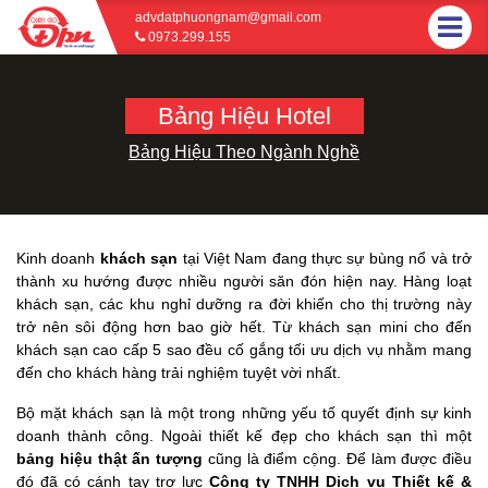
advdatphuongnam@gmail.com
0973.299.155
Bảng Hiệu Hotel
Bảng Hiệu Theo Ngành Nghề
Kinh doanh
khách sạn
tại Việt Nam đang thực sự bùng nổ và trở
thành xu hướng được nhiều người săn đón hiện nay. Hàng loạt
khách sạn, các khu nghỉ dưỡng ra đời khiến cho thị trường này
trở nên sôi động hơn bao giờ hết. Từ khách sạn mini cho đến
khách sạn cao cấp 5 sao đều cố gắng tối ưu dịch vụ nhằm mang
đến cho khách hàng trải nghiệm tuyệt vời nhất.
Bộ mặt khách sạn là một trong những yếu tố quyết định sự kinh
doanh thành công. Ngoài thiết kế đẹp cho khách sạn thì một
bảng hiệu thật ấn tượng
cũng là điểm cộng. Để làm được điều
đó đã có cánh tay trợ lực
Công ty TNHH Dịch vụ Thiết kế &