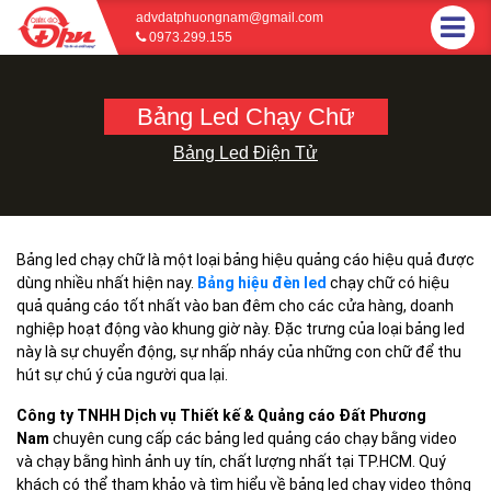
advdatphuongnam@gmail.com
0973.299.155
Bảng Led Chạy Chữ
Bảng Led Điện Tử
Bảng led chạy chữ là một loại bảng hiệu quảng cáo hiệu quả được
dùng nhiều nhất hiện nay.
Bảng hiệu đèn led
chạy chữ có hiệu
quả quảng cáo tốt nhất vào ban đêm cho các cửa hàng, doanh
nghiệp hoạt động vào khung giờ này. Đặc trưng của loại bảng led
này là sự chuyển động, sự nhấp nháy của những con chữ để thu
hút sự chú ý của người qua lại.
Công ty TNHH Dịch vụ Thiết kế & Quảng cáo Đất Phương
Nam
chuyên cung cấp các bảng led quảng cáo chạy bằng video
và chạy bằng hình ảnh uy tín, chất lượng nhất tại TP.HCM. Quý
khách có thể tham khảo và tìm hiểu về bảng led chạy video thông