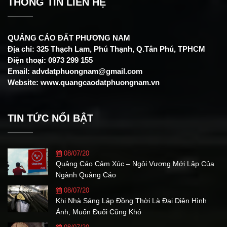
THÔNG TIN LIÊN HỆ
QUẢNG CÁO ĐẤT PHƯƠNG NAM
Địa chỉ: 325 Thạch Lam, Phú Thạnh, Q.Tân Phú, TPHCM
Điện thoại: 0973 299 155
Email: advdatphuongnam@gmail.com
Website: www.quangcaodatphuongnam.vn
TIN TỨC NỔI BẬT
08/07/20
Quảng Cáo Cảm Xúc – Ngôi Vương Mới Lập Của
Ngành Quảng Cáo
08/07/20
Khi Nhà Sáng Lập Đồng Thời Là Đại Diện Hình
Ảnh, Muốn Đuổi Cũng Khó